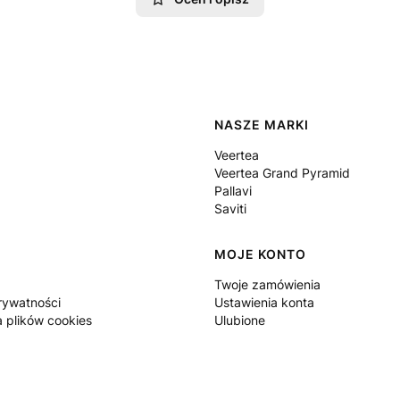
 w stopce
NASZE MARKI
Veertea
Veertea Grand Pyramid
Pallavi
Saviti
MOJE KONTO
Twoje zamówienia
rywatności
Ustawienia konta
a plików cookies
Ulubione