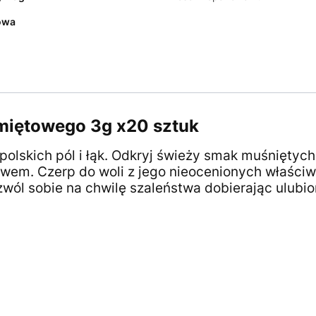
owa
 miętowego 3g x20 sztuk
lskich pól i łąk. Odkryj świeży smak muśniętych 
twem. Czerp do woli z jego nieocenionych właściw
wól sobie na chwilę szaleństwa dobierając ulubion