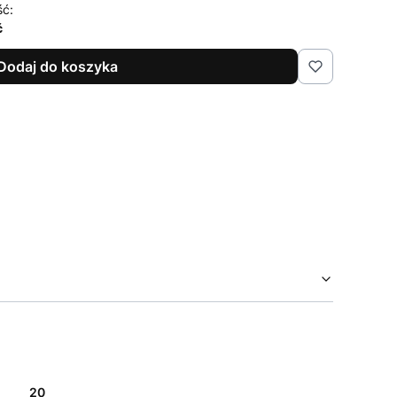
ść:
ć
Dodaj do koszyka
20