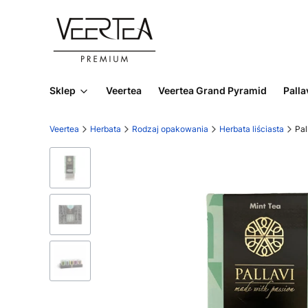
Sklep
Veertea
Veertea Grand Pyramid
Palla
Veertea
Herbata
Rodzaj opakowania
Herbata liściasta
Pal