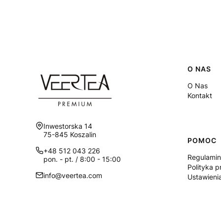
Linki
O NAS
O Nas
Kontakt
Adres:
Inwestorska 14
75-845 Koszalin
POMOC
+48 512 043 226
Regulamin
pon. - pt. / 8:00 - 15:00
Polityka p
info@veertea.com
Ustawieni