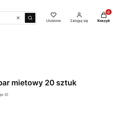
Produkty w kos
Wyczyść
Szukaj
Ulubione
Zaloguj się
Koszyk
apar mietowy 20 sztuk
e: 0)