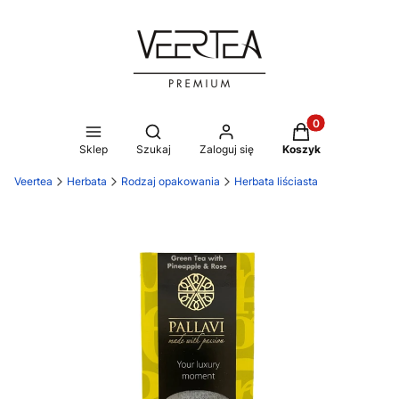
Produkty w koszy
Otwórz wyszukiwarkę
Sklep
Szukaj
Zaloguj się
Koszyk
Veertea
Herbata
Rodzaj opakowania
Herbata liściasta