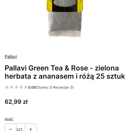
Pallavi
Pallavi Green Tea & Rose - zielona
herbata z ananasem i różą 25 sztuk
0.00
(Oceny: 0 Recenzje: 0)
Cena
62,99 zł
Ilość
szt.