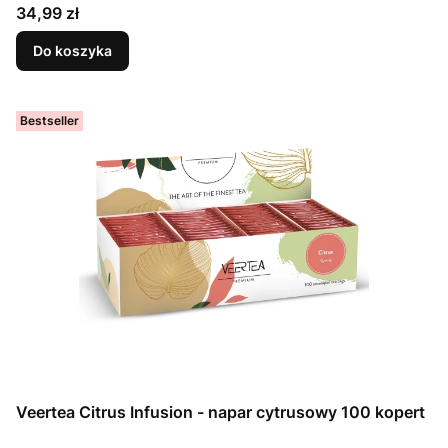
Cena
34,99 zł
Do koszyka
Bestseller
Veertea Citrus Infusion - napar cytrusowy 100 kopert