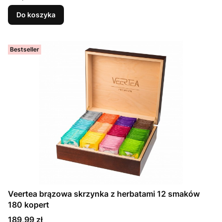
Do koszyka
Bestseller
Veertea brązowa skrzynka z herbatami 12 smaków
180 kopert
Cena
189,99 zł