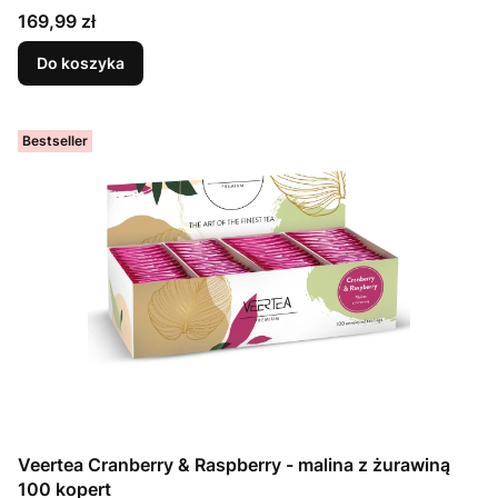
Cena
169,99 zł
Do koszyka
Bestseller
Veertea Cranberry & Raspberry - malina z żurawiną
100 kopert