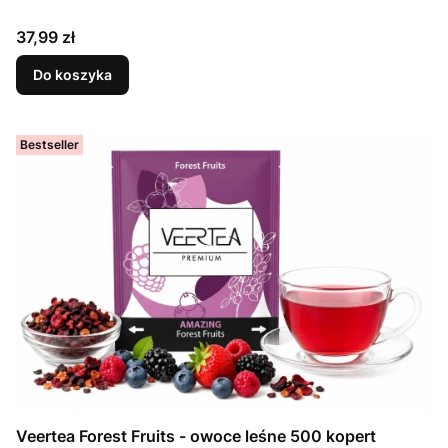
Cena
37,99 zł
Do koszyka
Bestseller
Veertea Forest Fruits - owoce leśne 500 kopert