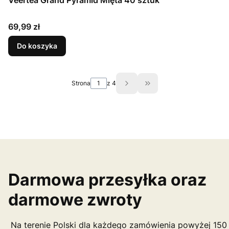
Veertea Grand Pyramid Mięta 40 sztuk
Cena
69,99 zł
Do koszyka
Strona
z 4
Przejdź do ostatniej st
Darmowa przesyłka oraz
darmowe zwroty
Na terenie Polski dla każdego zamówienia powyżej 150