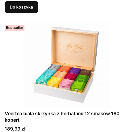
Do koszyka
Bestseller
Veertea biała skrzynka z herbatami 12 smaków 180
kopert
Cena
189,99 zł