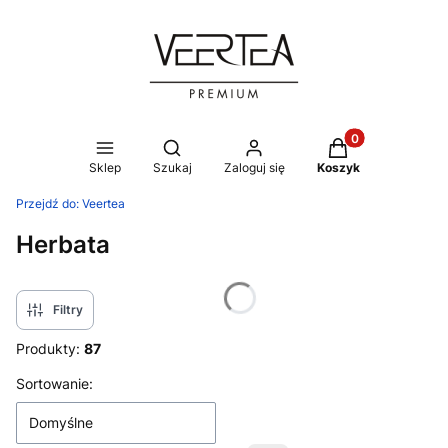
Produkty w koszy
Otwórz wyszukiwarkę
Sklep
Szukaj
Zaloguj się
Koszyk
Przejdź do:
Veertea
Herbata
Filtry
Produkty:
87
Lista produktów
Sortowanie:
Domyślne