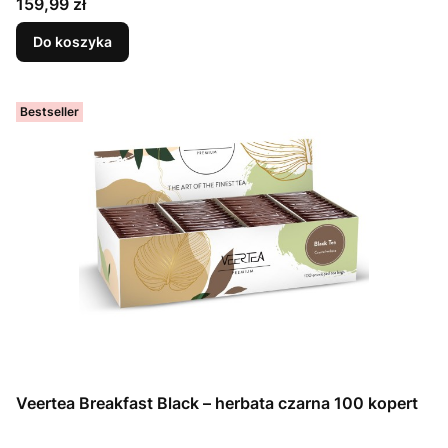
Cena
159,99 zł
Do koszyka
Bestseller
Veertea Breakfast Black – herbata czarna 100 kopert