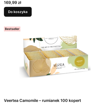
Cena
169,99 zł
Do koszyka
Bestseller
Veertea Camomile – rumianek 100 kopert