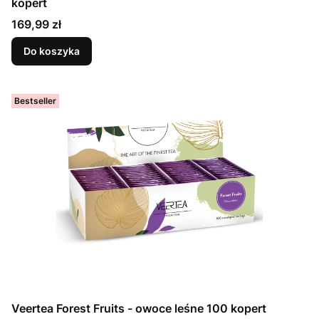
kopert
Cena
169,99 zł
Do koszyka
Bestseller
Veertea Forest Fruits - owoce leśne 100 kopert