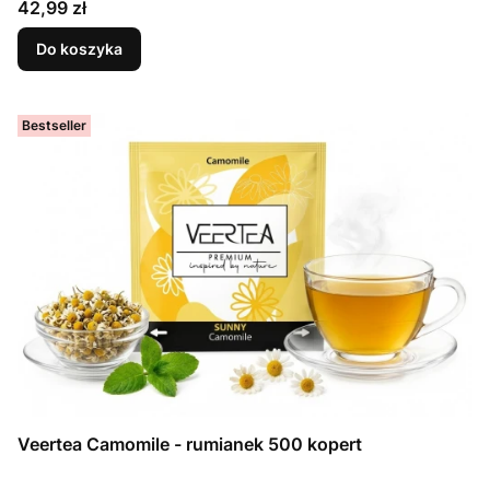
Cena
42,99 zł
Do koszyka
Bestseller
Veertea Camomile - rumianek 500 kopert