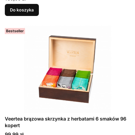
Do koszyka
Bestseller
Veertea brązowa skrzynka z herbatami 6 smaków 96
kopert
Cena
99,99 zł