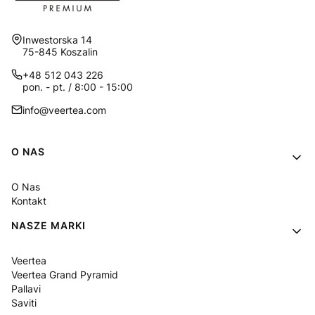
Adres:
Inwestorska 14
75-845 Koszalin
+48 512 043 226
pon. - pt. / 8:00 - 15:00
info@veertea.com
Linki w stopce
O NAS
O Nas
Kontakt
NASZE MARKI
Veertea
Veertea Grand Pyramid
Pallavi
Saviti