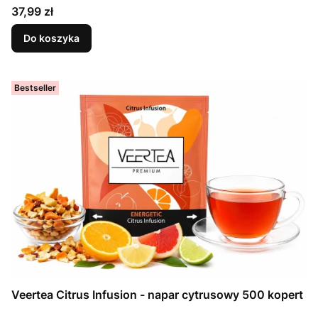
Cena
37,99 zł
Do koszyka
Bestseller
Veertea Citrus Infusion - napar cytrusowy 500 kopert