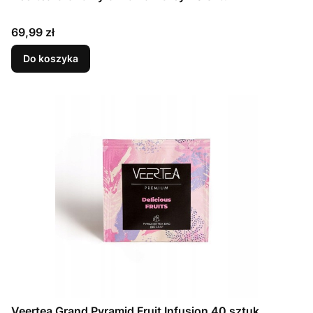
Cena
69,99 zł
Do koszyka
Veertea Grand Pyramid Fruit Infusion 40 sztuk