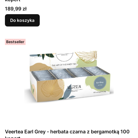
Cena
189,99 zł
Do koszyka
Bestseller
Veertea Earl Grey - herbata czarna z bergamotką 100