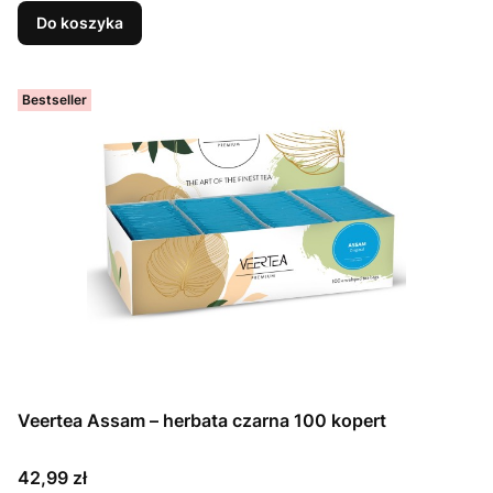
Do koszyka
Bestseller
Veertea Assam – herbata czarna 100 kopert
Cena
42,99 zł