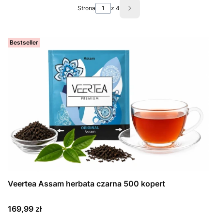
Strona
z 4
Następne produkty
Bestseller
Veertea Assam herbata czarna 500 kopert
Cena
169,99 zł