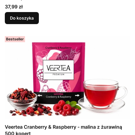
Cena
37,99 zł
Do koszyka
Bestseller
Veertea Cranberry & Raspberry - malina z żurawiną
500 kopert