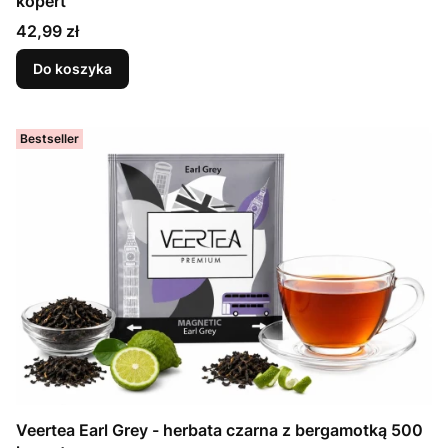
kopert
Cena
42,99 zł
Do koszyka
Bestseller
Veertea Earl Grey - herbata czarna z bergamotką 500