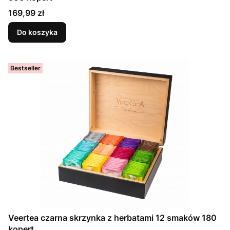
Cena
169,99 zł
Do koszyka
Bestseller
Veertea czarna skrzynka z herbatami 12 smaków 180
kopert