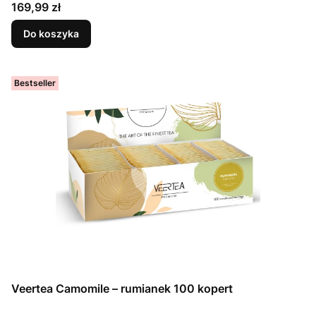
Cena
169,99 zł
Do koszyka
Bestseller
Veertea Camomile – rumianek 100 kopert