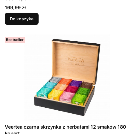
Cena
169,99 zł
Do koszyka
Bestseller
Veertea czarna skrzynka z herbatami 12 smaków 180
kopert