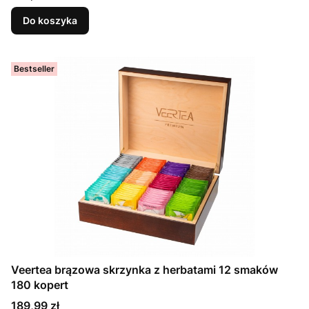
Do koszyka
Bestseller
Veertea brązowa skrzynka z herbatami 12 smaków
180 kopert
Cena
189,99 zł