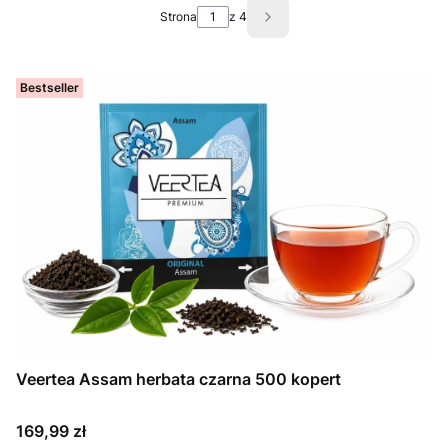
Strona
z 4
Następne produkty
Bestseller
Veertea Assam herbata czarna 500 kopert
Cena
169,99 zł