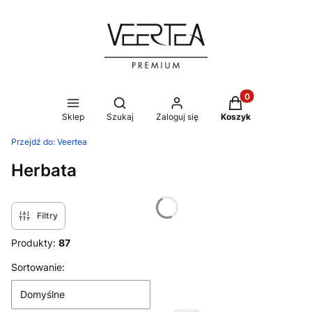
Produkty w koszy
Otwórz wyszukiwarkę
Sklep
Szukaj
Zaloguj się
Koszyk
Przejdź do:
Veertea
Herbata
Filtry
Produkty:
87
Lista produktów
Sortowanie:
Domyślne