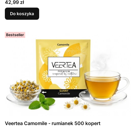
Cena
42,99 zł
Do koszyka
Bestseller
Veertea Camomile - rumianek 500 kopert