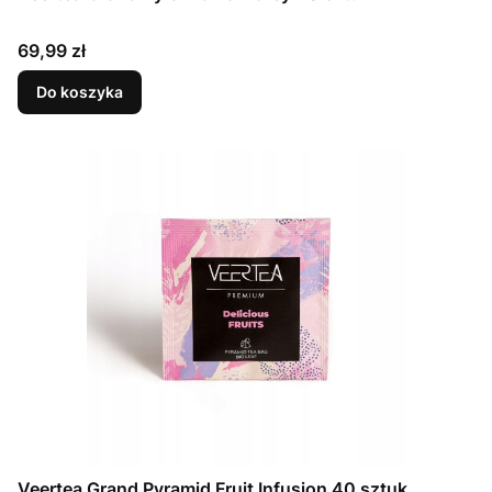
Cena
69,99 zł
Do koszyka
Veertea Grand Pyramid Fruit Infusion 40 sztuk