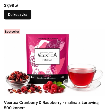
Cena
37,99 zł
Do koszyka
Bestseller
Veertea Cranberry & Raspberry - malina z żurawiną
500 kopert