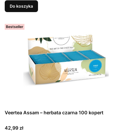
Do koszyka
Bestseller
Veertea Assam – herbata czarna 100 kopert
Cena
42,99 zł