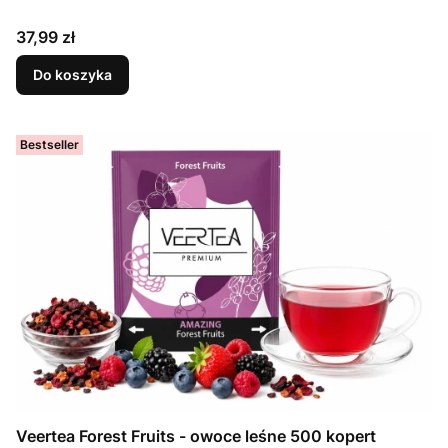
Cena
37,99 zł
Do koszyka
Bestseller
Veertea Forest Fruits - owoce leśne 500 kopert