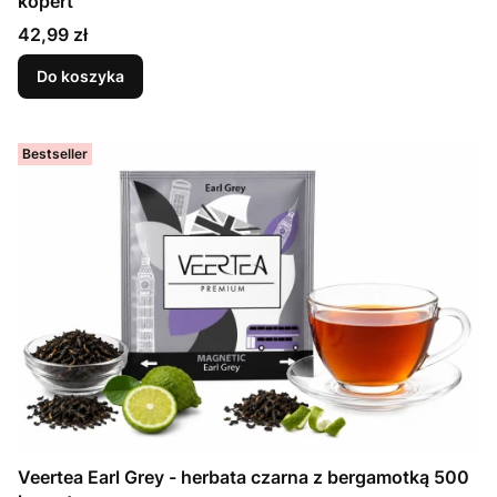
kopert
Cena
42,99 zł
Do koszyka
Bestseller
Veertea Earl Grey - herbata czarna z bergamotką 500