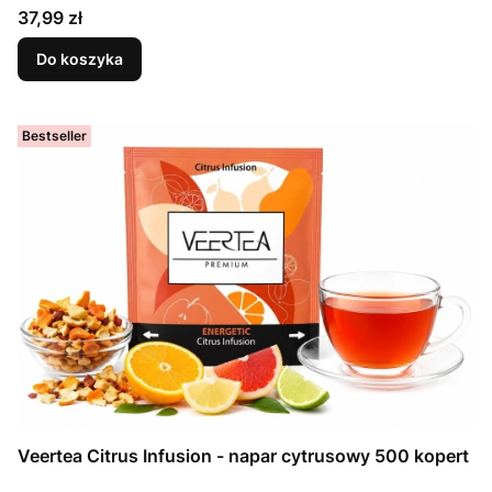
Cena
37,99 zł
Do koszyka
Bestseller
Veertea Citrus Infusion - napar cytrusowy 500 kopert