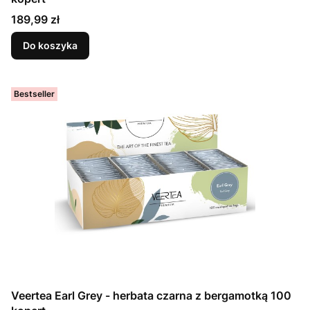
Cena
189,99 zł
Do koszyka
Bestseller
Veertea Earl Grey - herbata czarna z bergamotką 100