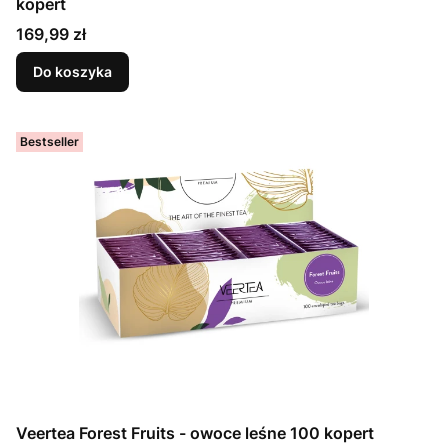
kopert
Cena
169,99 zł
Do koszyka
Bestseller
Veertea Forest Fruits - owoce leśne 100 kopert