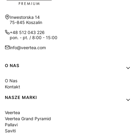
Adres:
Inwestorska 14
75-845 Koszalin
+48 512 043 226
pon. - pt. / 8:00 - 15:00
info@veertea.com
Linki w stopce
O NAS
O Nas
Kontakt
NASZE MARKI
Veertea
Veertea Grand Pyramid
Pallavi
Saviti