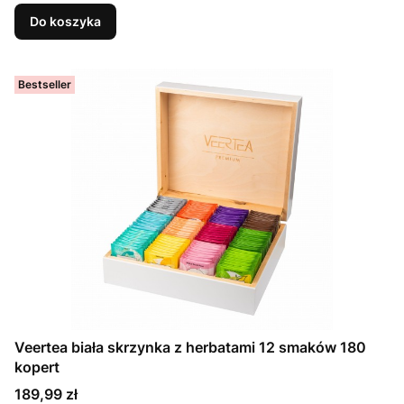
Do koszyka
Bestseller
Veertea biała skrzynka z herbatami 12 smaków 180
kopert
Cena
189,99 zł