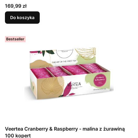
Cena
169,99 zł
Do koszyka
Bestseller
Veertea Cranberry & Raspberry - malina z żurawiną
100 kopert