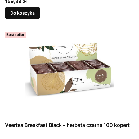
Cena
159,99 zł
Do koszyka
Bestseller
Veertea Breakfast Black – herbata czarna 100 kopert