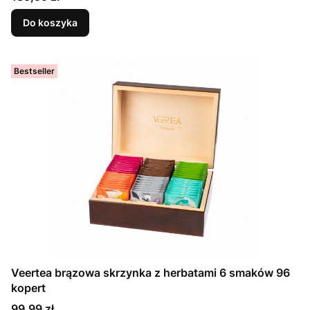
Do koszyka
Bestseller
Veertea brązowa skrzynka z herbatami 6 smaków 96
kopert
Cena
99,99 zł