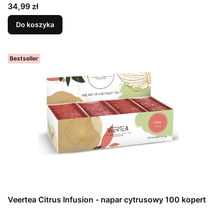
Cena
34,99 zł
Do koszyka
Bestseller
Veertea Citrus Infusion - napar cytrusowy 100 kopert