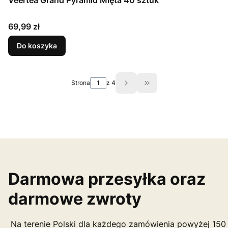
Veertea Grand Pyramid Mięta 40 sztuk
Cena
69,99 zł
Do koszyka
Strona
z 4
Przejdź do ostatniej st
Darmowa przesyłka oraz
darmowe zwroty
Na terenie Polski dla każdego zamówienia powyżej 150