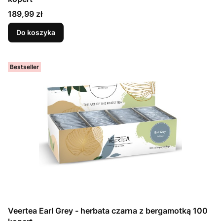
Cena
189,99 zł
Do koszyka
Bestseller
Veertea Earl Grey - herbata czarna z bergamotką 100