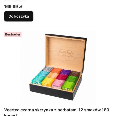
Cena
169,99 zł
Do koszyka
Bestseller
Veertea czarna skrzynka z herbatami 12 smaków 180
kopert