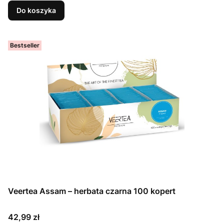
Do koszyka
Bestseller
Veertea Assam – herbata czarna 100 kopert
Cena
42,99 zł