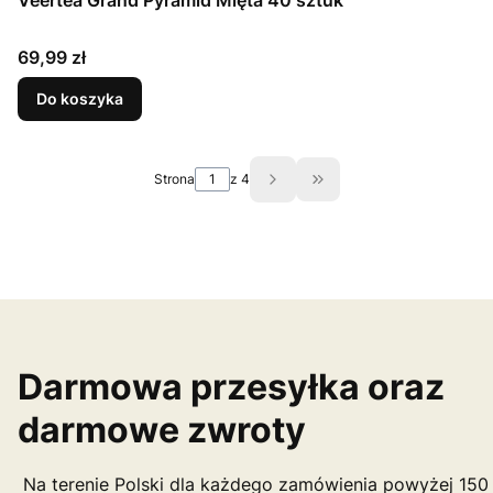
Veertea Grand Pyramid Mięta 40 sztuk
Cena
69,99 zł
Do koszyka
Strona
z 4
Przejdź do ostatniej st
Darmowa przesyłka oraz
darmowe zwroty
Na terenie Polski dla każdego zamówienia powyżej 150