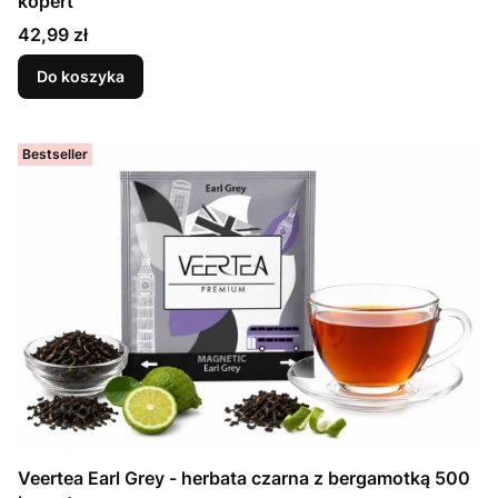
kopert
Cena
42,99 zł
Do koszyka
Bestseller
Veertea Earl Grey - herbata czarna z bergamotką 500