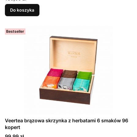
Do koszyka
Bestseller
Veertea brązowa skrzynka z herbatami 6 smaków 96
kopert
Cena
99,99 zł