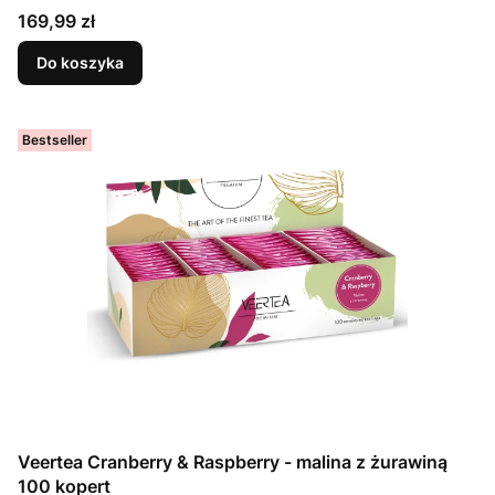
Cena
169,99 zł
Do koszyka
Bestseller
Veertea Cranberry & Raspberry - malina z żurawiną
100 kopert