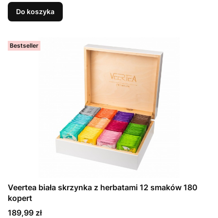
Do koszyka
Bestseller
Veertea biała skrzynka z herbatami 12 smaków 180
kopert
Cena
189,99 zł