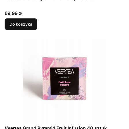
Cena
69,99 zł
Do koszyka
Veertea Grand Pyramid Fruit Infusion 40 sztuk