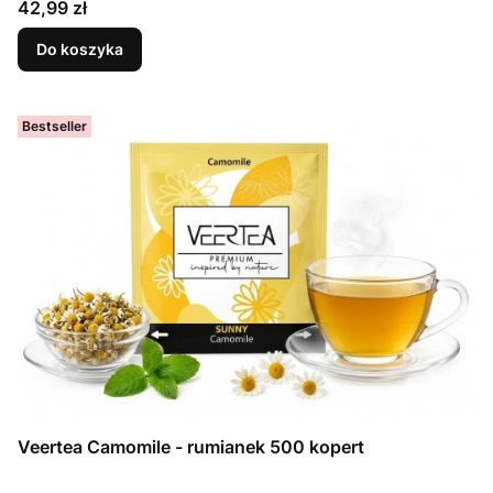
Cena
42,99 zł
Do koszyka
Bestseller
Veertea Camomile - rumianek 500 kopert