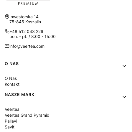
Adres:
Inwestorska 14
75-845 Koszalin
+48 512 043 226
pon. - pt. / 8:00 - 15:00
info@veertea.com
Linki w stopce
O NAS
O Nas
Kontakt
NASZE MARKI
Veertea
Veertea Grand Pyramid
Pallavi
Saviti