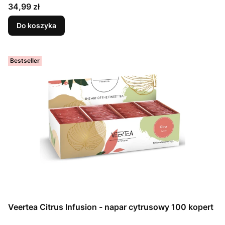
Cena
34,99 zł
Do koszyka
Bestseller
Veertea Citrus Infusion - napar cytrusowy 100 kopert