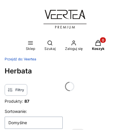
Produkty w koszy
Otwórz wyszukiwarkę
Sklep
Szukaj
Zaloguj się
Koszyk
Przejdź do:
Veertea
Herbata
Filtry
Produkty:
87
Lista produktów
Sortowanie:
Domyślne