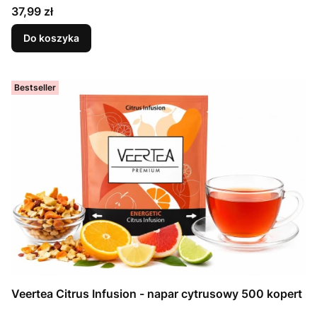
Cena
37,99 zł
Do koszyka
Bestseller
Veertea Citrus Infusion - napar cytrusowy 500 kopert