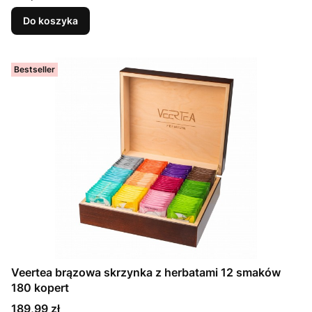
Do koszyka
Bestseller
Veertea brązowa skrzynka z herbatami 12 smaków
180 kopert
Cena
189,99 zł