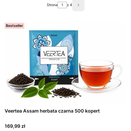
Strona
z 4
Następne produkty
Bestseller
Veertea Assam herbata czarna 500 kopert
Cena
169,99 zł