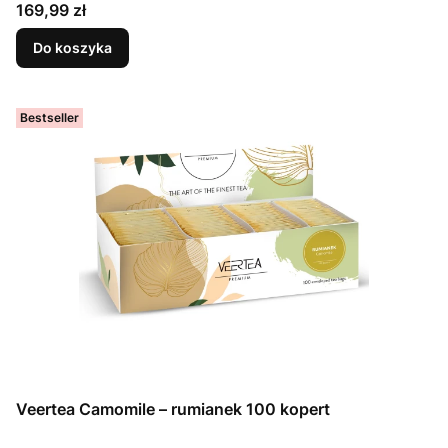
Cena
169,99 zł
Do koszyka
Bestseller
Veertea Camomile – rumianek 100 kopert