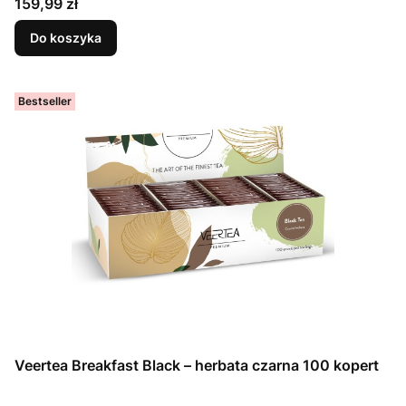
Cena
159,99 zł
Do koszyka
Bestseller
Veertea Breakfast Black – herbata czarna 100 kopert