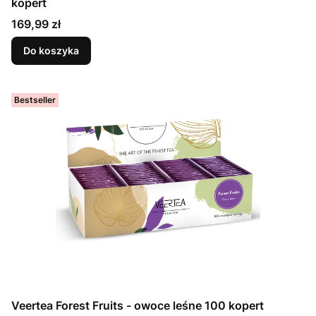
kopert
Cena
169,99 zł
Do koszyka
Bestseller
Veertea Forest Fruits - owoce leśne 100 kopert