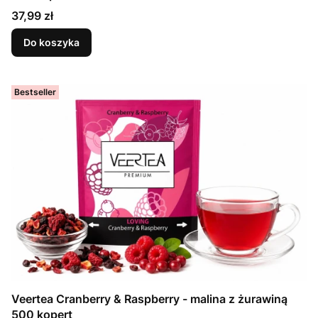
Cena
37,99 zł
Do koszyka
Bestseller
Veertea Cranberry & Raspberry - malina z żurawiną
500 kopert