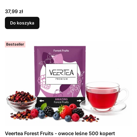
Cena
37,99 zł
Do koszyka
Bestseller
Veertea Forest Fruits - owoce leśne 500 kopert