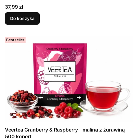
Cena
37,99 zł
Do koszyka
Bestseller
Veertea Cranberry & Raspberry - malina z żurawiną
500 kopert