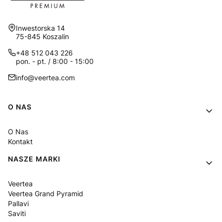
Adres:
Inwestorska 14
75-845 Koszalin
+48 512 043 226
pon. - pt. / 8:00 - 15:00
info@veertea.com
Linki w stopce
O NAS
O Nas
Kontakt
NASZE MARKI
Veertea
Veertea Grand Pyramid
Pallavi
Saviti