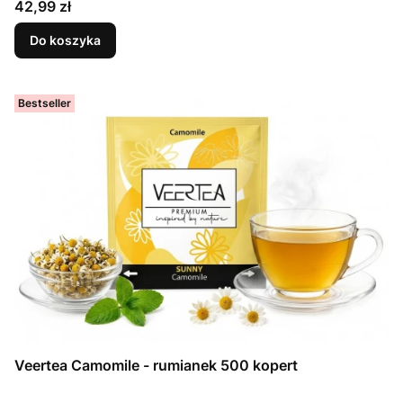
Cena
42,99 zł
Do koszyka
Bestseller
Veertea Camomile - rumianek 500 kopert