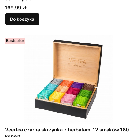
Cena
169,99 zł
Do koszyka
Bestseller
Veertea czarna skrzynka z herbatami 12 smaków 180
kopert