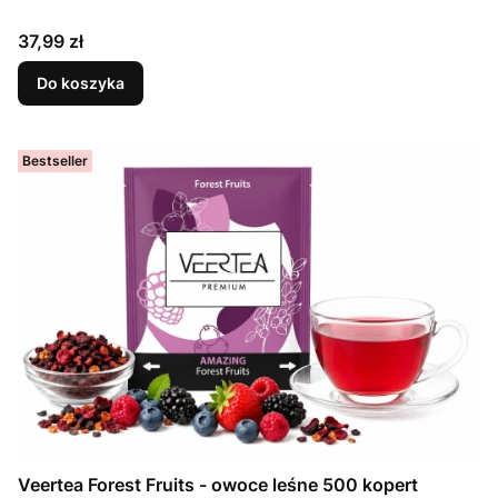
Cena
37,99 zł
Do koszyka
Bestseller
Veertea Forest Fruits - owoce leśne 500 kopert