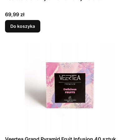
Cena
69,99 zł
Do koszyka
Veertea Grand Pyramid Fruit Infusion 40 sztuk