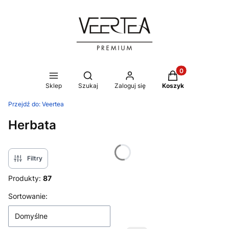
Produkty w koszy
Otwórz wyszukiwarkę
Sklep
Szukaj
Zaloguj się
Koszyk
Przejdź do:
Veertea
Herbata
Filtry
Produkty:
87
Lista produktów
Sortowanie:
Domyślne