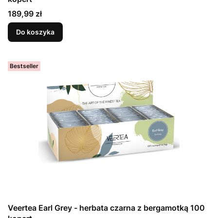
Cena
189,99 zł
Do koszyka
Bestseller
Veertea Earl Grey - herbata czarna z bergamotką 100