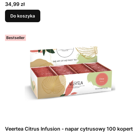
Cena
34,99 zł
Do koszyka
Bestseller
Veertea Citrus Infusion - napar cytrusowy 100 kopert