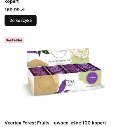
kopert
Cena
169,99 zł
Do koszyka
Bestseller
Veertea Forest Fruits - owoce leśne 100 kopert