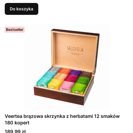
Do koszyka
Bestseller
Veertea brązowa skrzynka z herbatami 12 smaków
180 kopert
Cena
189,99 zł