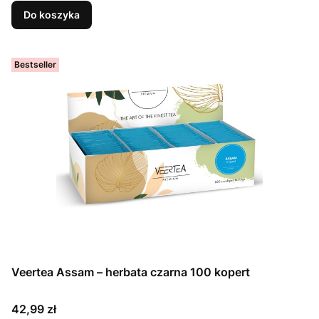
Do koszyka
Bestseller
Veertea Assam – herbata czarna 100 kopert
Cena
42,99 zł