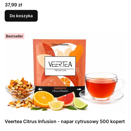
Cena
37,99 zł
Do koszyka
Bestseller
Veertea Citrus Infusion - napar cytrusowy 500 kopert