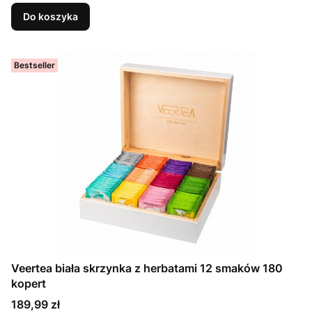
Do koszyka
Bestseller
Veertea biała skrzynka z herbatami 12 smaków 180
kopert
Cena
189,99 zł