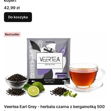
kopert
Cena
42,99 zł
Do koszyka
Bestseller
Veertea Earl Grey - herbata czarna z bergamotką 500