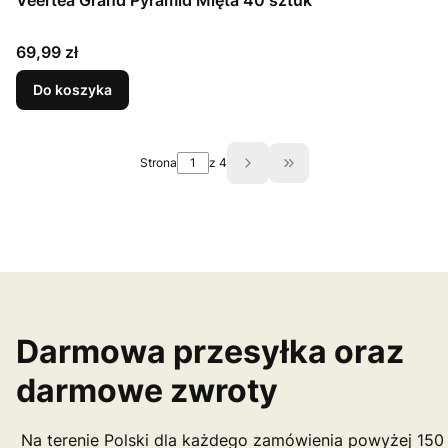
Veertea Grand Pyramid Mięta 40 sztuk
Cena
69,99 zł
Do koszyka
Strona
z 4
Przejdź do ostatniej st
Darmowa przesyłka oraz
darmowe zwroty
Na terenie Polski dla każdego zamówienia powyżej 150