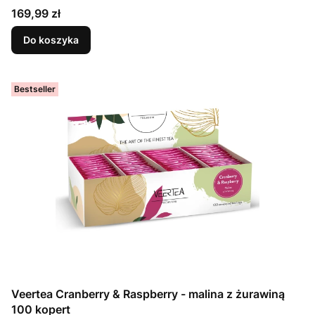
Cena
169,99 zł
Do koszyka
Bestseller
Veertea Cranberry & Raspberry - malina z żurawiną
100 kopert