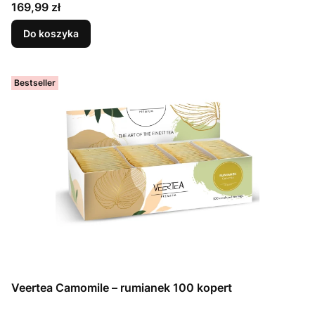
Cena
169,99 zł
Do koszyka
Bestseller
Veertea Camomile – rumianek 100 kopert