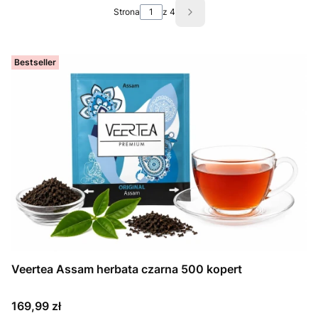
Strona
z 4
Następne produkty
Bestseller
Veertea Assam herbata czarna 500 kopert
Cena
169,99 zł