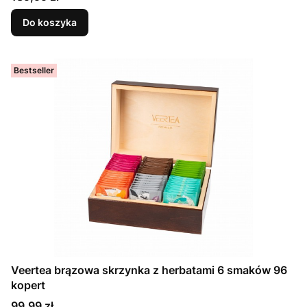
Do koszyka
Bestseller
Veertea brązowa skrzynka z herbatami 6 smaków 96
kopert
Cena
99,99 zł