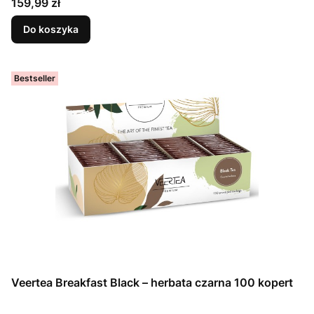
Cena
159,99 zł
Do koszyka
Bestseller
Veertea Breakfast Black – herbata czarna 100 kopert