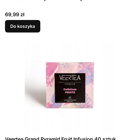
Cena
69,99 zł
Do koszyka
Veertea Grand Pyramid Fruit Infusion 40 sztuk