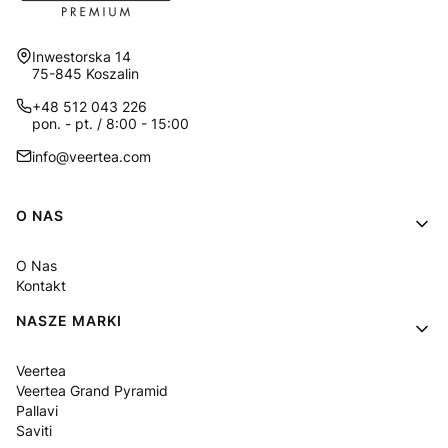
Adres:
Inwestorska 14
75-845 Koszalin
+48 512 043 226
pon. - pt. / 8:00 - 15:00
info@veertea.com
Linki w stopce
O NAS
O Nas
Kontakt
NASZE MARKI
Veertea
Veertea Grand Pyramid
Pallavi
Saviti