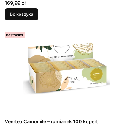
Cena
169,99 zł
Do koszyka
Bestseller
Veertea Camomile – rumianek 100 kopert