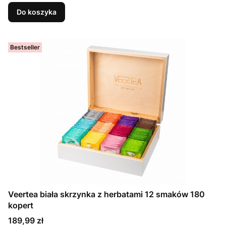
Do koszyka
Bestseller
Veertea biała skrzynka z herbatami 12 smaków 180
kopert
Cena
189,99 zł