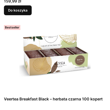
Cena
159,99 zł
Do koszyka
Bestseller
Veertea Breakfast Black – herbata czarna 100 kopert