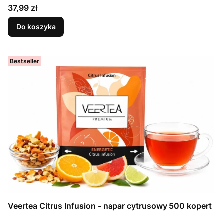
Cena
37,99 zł
Do koszyka
Bestseller
Veertea Citrus Infusion - napar cytrusowy 500 kopert