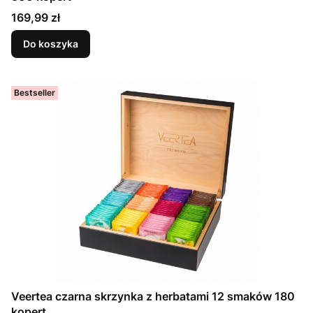
Cena
169,99 zł
Do koszyka
Bestseller
Veertea czarna skrzynka z herbatami 12 smaków 180
kopert