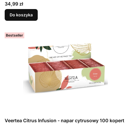
Cena
34,99 zł
Do koszyka
Bestseller
Veertea Citrus Infusion - napar cytrusowy 100 kopert