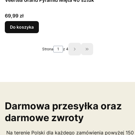
Veertea Grand Pyramid Mięta 40 sztuk
Cena
69,99 zł
Do koszyka
Strona
z 4
Przejdź do ostatniej st
Darmowa przesyłka oraz
darmowe zwroty
Na terenie Polski dla każdego zamówienia powyżej 150