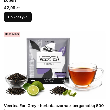
kopert
Cena
42,99 zł
Do koszyka
Bestseller
Veertea Earl Grey - herbata czarna z bergamotką 500