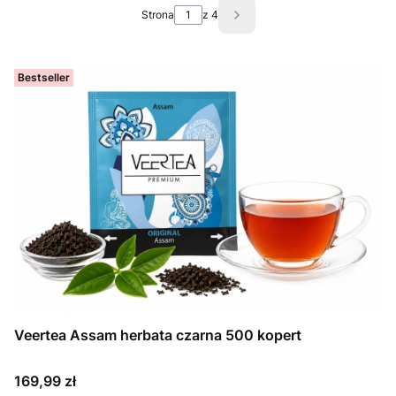
Strona
z 4
Następne produkty
Bestseller
Veertea Assam herbata czarna 500 kopert
Cena
169,99 zł