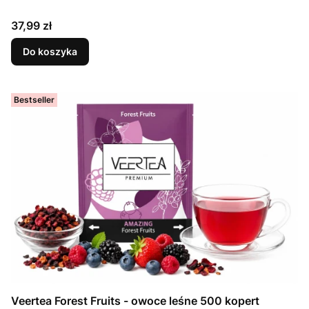
Cena
37,99 zł
Do koszyka
Bestseller
Veertea Forest Fruits - owoce leśne 500 kopert