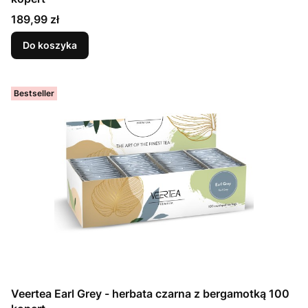
Cena
189,99 zł
Do koszyka
Bestseller
Veertea Earl Grey - herbata czarna z bergamotką 100