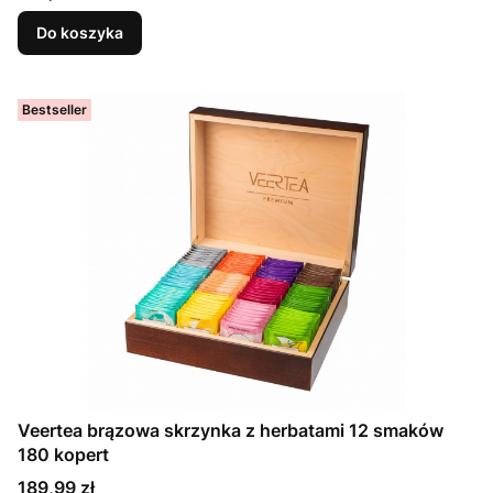
Do koszyka
Bestseller
Veertea brązowa skrzynka z herbatami 12 smaków
180 kopert
Cena
189,99 zł