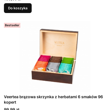
Do koszyka
Bestseller
Veertea brązowa skrzynka z herbatami 6 smaków 96
kopert
Cena
99,99 zł