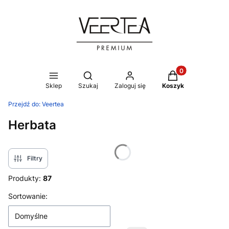
Produkty w koszy
Otwórz wyszukiwarkę
Sklep
Szukaj
Zaloguj się
Koszyk
Przejdź do:
Veertea
Herbata
Filtry
Produkty:
87
Lista produktów
Sortowanie:
Domyślne