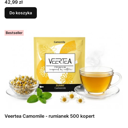
Cena
42,99 zł
Do koszyka
Bestseller
Veertea Camomile - rumianek 500 kopert