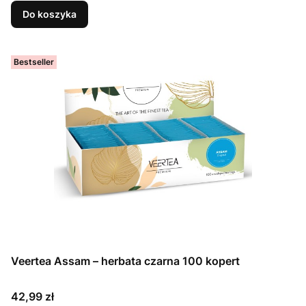
Do koszyka
Bestseller
Veertea Assam – herbata czarna 100 kopert
Cena
42,99 zł