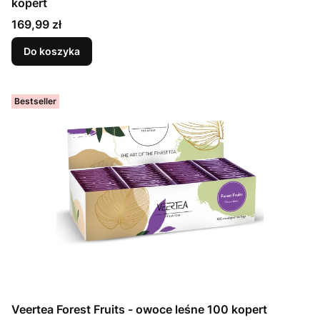
kopert
Cena
169,99 zł
Do koszyka
Bestseller
Veertea Forest Fruits - owoce leśne 100 kopert