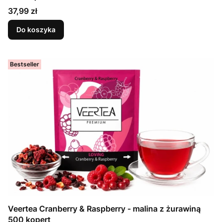
Cena
37,99 zł
Do koszyka
Bestseller
Veertea Cranberry & Raspberry - malina z żurawiną
500 kopert