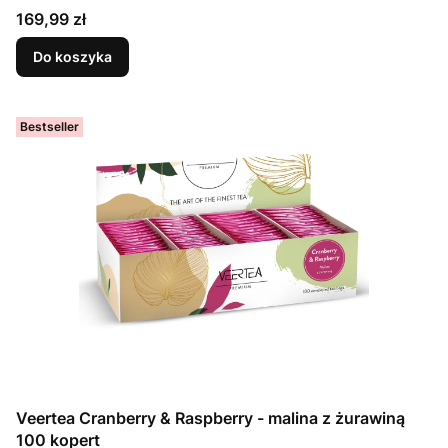
Cena
169,99 zł
Do koszyka
Bestseller
Veertea Cranberry & Raspberry - malina z żurawiną
100 kopert